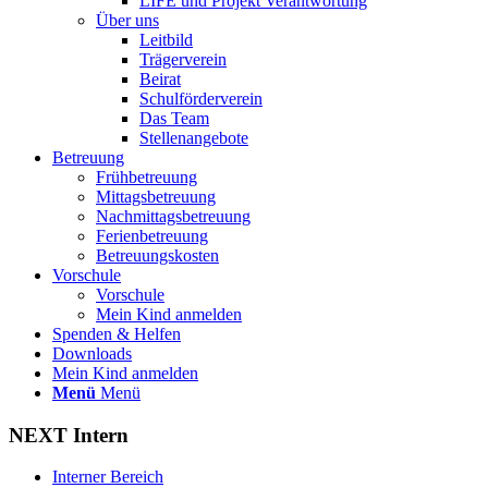
LIFE und Projekt Verantwortung
Über uns
Leitbild
Trägerverein
Beirat
Schulförderverein
Das Team
Stellenangebote
Betreuung
Frühbetreuung
Mittagsbetreuung
Nachmittagsbetreuung
Ferienbetreuung
Betreuungskosten
Vorschule
Vorschule
Mein Kind anmelden
Spenden & Helfen
Downloads
Mein Kind anmelden
Menü
Menü
NEXT Intern
Interner Bereich