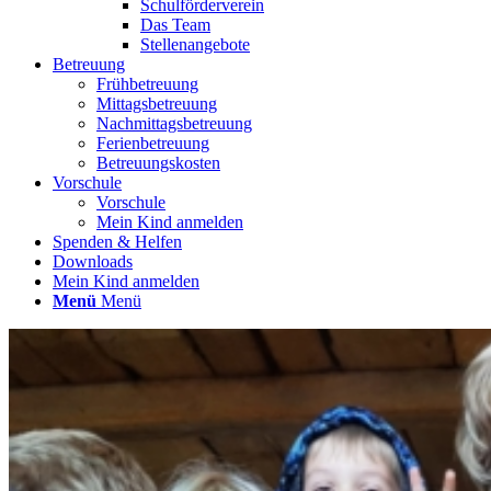
Schulförderverein
Das Team
Stellenangebote
Betreuung
Frühbetreuung
Mittagsbetreuung
Nachmittagsbetreuung
Ferienbetreuung
Betreuungskosten
Vorschule
Vorschule
Mein Kind anmelden
Spenden & Helfen
Downloads
Mein Kind anmelden
Menü
Menü