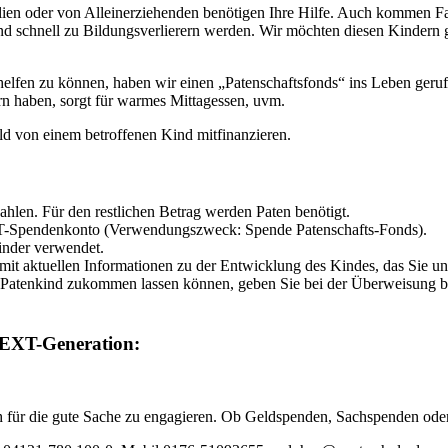
en oder von Alleinerziehenden benötigen Ihre Hilfe. Auch kommen Fami
und schnell zu Bildungsverlierern werden. Wir möchten diesen Kindern 
lfen zu können, haben wir einen „Patenschaftsfonds“ ins Leben gerufen
rn haben, sorgt für warmes Mittagessen, uvm.
eld von einem betroffenen Kind mitfinanzieren.
ahlen. Für den restlichen Betrag werden Paten benötigt.
XT-Spendenkonto (Verwendungszweck: Spende Patenschafts-Fonds).
inder verwendet.
mit aktuellen Informationen zu der Entwicklung des Kindes, das Sie unt
atenkind zukommen lassen können, geben Sie bei der Überweisung bitt
 NEXT-Generation:
 für die gute Sache zu engagieren. Ob Geldspenden, Sachspenden oder 