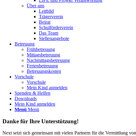
LIFE und Projekt Verantwortung
Über uns
Leitbild
Trägerverein
Beirat
Schulförderverein
Das Team
Stellenangebote
Betreuung
Frühbetreuung
Mittagsbetreuung
Nachmittagsbetreuung
Ferienbetreuung
Betreuungskosten
Vorschule
Vorschule
Mein Kind anmelden
Spenden & Helfen
Downloads
Mein Kind anmelden
Menü
Menü
Danke für Ihre Unterstützung!
Next setzt sich gemeinsam mit vielen Partnern für die Vermittlung vo