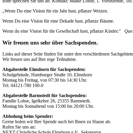
Bitte sprechen Sie uns an. Kontakt: Maike Lohse, 1. Vorsitzende, 
„Wenn Du eine Vision für ein Jahr hast, pflanze Weizen.
Wenn Du eine Vision für eine Dekade hast, pflanze Bäume.
Wenn du eine Vision für die Gesellschaft hast, pflanze Kinder.“
Quel
Wir freuen uns sehr über Sachspenden.
Links auf dieser Seite finden Sie unter den verschiedenen Sachgebie
Wir freuen uns auf Ihre rege Teilnahme.
Abgabestelle Elmshorn für Sachspenden:
Schulgebäude, Hamburger Straße 10, Elmshorn
Montag bis Freitag, von 07:30 bis 14:30 Uhr.
Tel. 04121-780 100-0
Abgabestelle Barmstedt für Sachspenden:
Familie Lohse, Igelkehre 26, 25355 Barmstedt,
Montag bis Sonnabend von 15:00 bis 20:00 Uhr.
Abholung beim Spender:
Gerne holen wir Ihre Spende auch bei Ihnen zu Hause ab.
Rufen Sie uns an:
NEXT Christliche Schule Elmshorn e.V., Sekretariat,