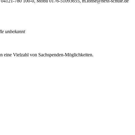
Tel. 04121-780 100-0, Mobil 0176-51093655, m.lohse@next-schule.de
le unbekannt
ten eine Vielzahl von Sachspenden-Möglichkeiten.