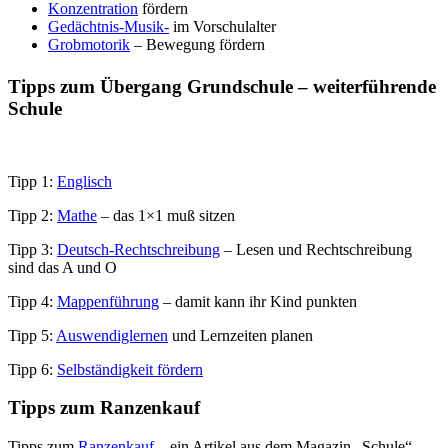
Konzentration
fördern
Gedächtnis-Musik-
im Vorschulalter
Grobmotorik
– Bewegung fördern
Tipps zum Übergang Grundschule – weiterführende
Schule
Tipp 1:
Englisch
Tipp 2:
Mathe
– das 1×1 muß sitzen
Tipp 3:
Deutsch-Rechtschreibung
– Lesen und Rechtschreibung
sind das A und O
Tipp 4:
Mappenführung
– damit kann ihr Kind punkten
Tipp 5:
Auswendiglernen
und Lernzeiten planen
Tipp 6:
Selbständigkeit fördern
Tipps zum Ranzenkauf
Tipps zum
Ranzenkauf
– ein Artikel aus dem Magazin „Schule“.